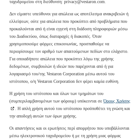
ταχυδρομείου στη διεύθυνση:
privacy@
vestaron.com
.
Δεν είμαστε υπεύθυνοι για απώλεια ως αποτέλεσμα ανακριβειών ή
ελλείψεων, ούτε για απώλεια που προκύπτει από προβλήματα που
προκαλούνται από ή είναι εγγενή στη διάδοση πληροφοριών μέσω
του Διαδικτύου, όπως διαταραχές ή διακοπές. Όταν
χρησιμοποιούμε φόρμες επικοινωνίας, προσπαθούμε να
περιορίσουμε τον αριθμό των απαιτούμενων πεδίων στο ελάχιστο.
Για οποιαδήποτε απώλεια που προκύπτει λόγω της χρήσης
δεδομένων, συμβουλών ή ιδεών που παρέχονται από ή για
λογαριασμό του/της Vestaron Corporation μέσω αυτού του
ιστότοπου, ο/η Vestaron Corporation δεν φέρει καμία ευθύνη.
Η χρήση του ιστότοπου και όλων των τμημάτων του
(συμπεριλαμβανομένων των φόρουμ) υπόκεινται σε
Όρους Χρήσης
. Η απλή χρήση αυτού του ιστότοπου προϋποθέτει τη γνώση και
την αποδοχή αυτών των όρων χρήσης.
Οι απαντήσεις και οι ερωτήσεις περί απορρήτου που υποβάλλονται
μέσω ηλεκτρονικού ταχυδρομείου ή με τη χρήση μιας φόρμας