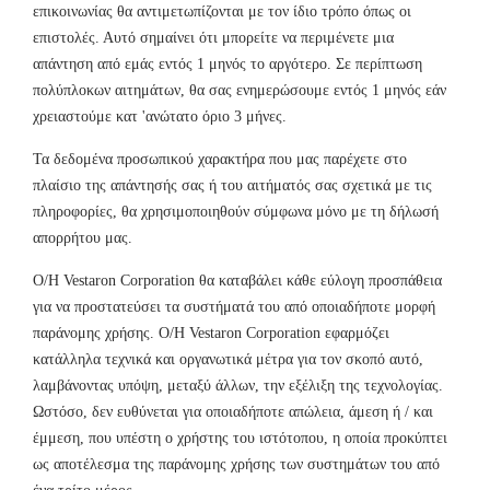
επικοινωνίας θα αντιμετωπίζονται με τον ίδιο τρόπο όπως οι
επιστολές. Αυτό σημαίνει ότι μπορείτε να περιμένετε μια
απάντηση από εμάς εντός 1 μηνός το αργότερο. Σε περίπτωση
πολύπλοκων αιτημάτων, θα σας ενημερώσουμε εντός 1 μηνός εάν
χρειαστούμε κατ 'ανώτατο όριο 3 μήνες.
Τα δεδομένα προσωπικού χαρακτήρα που μας παρέχετε στο
πλαίσιο της απάντησής σας ή του αιτήματός σας σχετικά με τις
πληροφορίες, θα χρησιμοποιηθούν σύμφωνα μόνο με τη δήλωσή
απορρήτου μας.
Ο/Η Vestaron Corporation θα καταβάλει κάθε εύλογη προσπάθεια
για να προστατεύσει τα συστήματά του από οποιαδήποτε μορφή
παράνομης χρήσης. Ο/Η Vestaron Corporation εφαρμόζει
κατάλληλα τεχνικά και οργανωτικά μέτρα για τον σκοπό αυτό,
λαμβάνοντας υπόψη, μεταξύ άλλων, την εξέλιξη της τεχνολογίας.
Ωστόσο, δεν ευθύνεται για οποιαδήποτε απώλεια, άμεση ή / και
έμμεση, που υπέστη ο χρήστης του ιστότοπου, η οποία προκύπτει
ως αποτέλεσμα της παράνομης χρήσης των συστημάτων του από