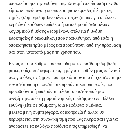
αποκλείσουμε την ευθύνη μας. Σε καμία περίπτωση δεν θα
είμαστε υπεύθυνοι για οποιεσδήποτε άμεσες ή έμμεσες
ζημίες (συμπεριλαμβανομένων τυχόν ζημιών για απώλεια
κερδών ή εσόδων, απώλεια ή καταστροφή δεδομένων,
λογισμικού ή βάσης δεδομένων, απώλεια ή βλάβη
ιδιοκτησίας ή δεδομένων) που προκλήθηκαν από εσάς ή
οποιοδήποτε τρίτο μέρος και προκύπτουν από την πρόσβασή
σας στον ιστοτοπό μας ή τη χρήση του.
Εκτός από το βαθμό που οποιαδήποτε πρόσθετη σύμβαση
ρητώς ορίζεται διαφορετικά, η μέγιστη ευθύνη μας απέναντί
σας για όλες τις ζημίες που προκύπτουν από ή σχετίζονται με
τον ιστότοπο ή οποιαδήποτε προϊόντα και υπηρεσίες που
προωθούνται ή πωλούνται μέσω του ιστότοπού μας,
ανεξάρτητα από τη μορφή νομικής δράσης που επιβάλλει
ευθύνη (είτε σε σύμβαση, ίδια κεφάλαια, αμέλεια,
μελετώμενη συμπεριφορά, αδικοπραξία ή άλλο) θα
περιορίζεται στη συνολική τιμή που μας πληρώσατε για να
αγοράσετε τα εν λόγω προϊόντα ή τις υπηρεσίες ή, να